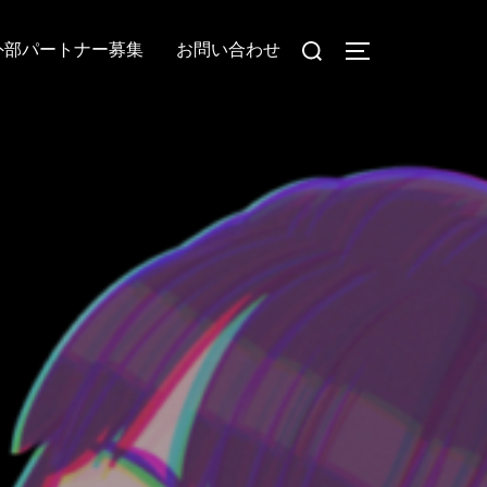
検
外部パートナー募集
お問い合わせ
サイドバーとナ
索
対
象: