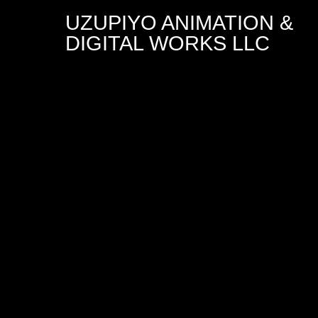
コ
UZUPIYO ANIMATION &
ン
テ
DIGITAL WORKS LLC
ン
ツ
へ
ス
キ
ッ
プ