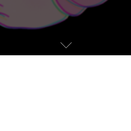
本
文
ま
で
ス
ク
ロ
～最新情報～
ー
ル
」の3DCG制作に参加させていただきました。
開始のTVアニメ「チェンソーマン」にて3DCG制作で参加させ …
“TVアニメ「チェンソーマン」の3
続きを読む